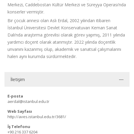
Merkezi, Caddebostan Kültür Merkezi ve Süreyya Operası’nda
konserler vermiştir.
Bir çocuk annesi olan Aslı Erdal, 2002 yılından itibaren
İstanbul Üniversitesi Devlet Konservatuvarı Keman Sanat
Dalı’nda araştırma görevlisi olarak görev yapmış, 2011 yılında
yardımcı doçent olarak atanmıştır. 2022 yılında doçentlik
unvanını kazanmış olup, akademik ve sanatsal çalışmalarını
halen aynı kurumda sürdürmektedir.
İletişim
E-posta
aerdal@istanbul.edu.tr
Web Sayfası
http://aves.istanbul.edu.tr/3681/
İş Telefonu
+90 216 337 6204