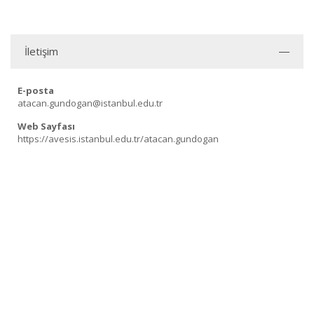
İletişim
E-posta
atacan.gundogan@istanbul.edu.tr
Web Sayfası
https://avesis.istanbul.edu.tr/atacan.gundogan