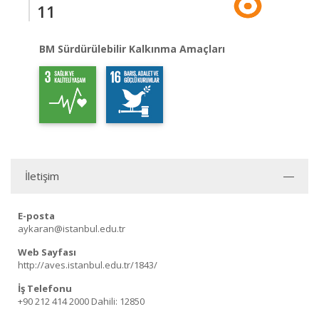
11
BM Sürdürülebilir Kalkınma Amaçları
İletişim
E-posta
aykaran@istanbul.edu.tr
Web Sayfası
http://aves.istanbul.edu.tr/1843/
İş Telefonu
+90 212 414 2000
Dahili: 12850