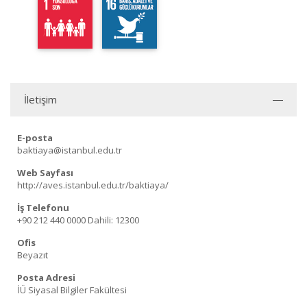
İletişim
E-posta
baktiaya@istanbul.edu.tr
Web Sayfası
http://aves.istanbul.edu.tr/baktiaya/
İş Telefonu
+90 212 440 0000
Dahili: 12300
Ofis
Beyazıt
Posta Adresi
İÜ Siyasal Bilgiler Fakültesi