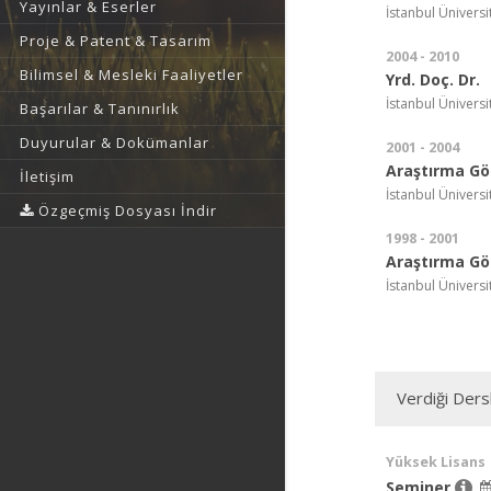
Yayınlar & Eserler
İstanbul Üniversite
Proje & Patent & Tasarım
2004 - 2010
Bilimsel & Mesleki Faaliyetler
Yrd. Doç. Dr.
İstanbul Üniversite
Başarılar & Tanınırlık
Duyurular & Dokümanlar
2001 - 2004
Araştırma Gör
İletişim
İstanbul Üniversite
Özgeçmiş Dosyası İndir
1998 - 2001
Araştırma Gör
İstanbul Üniversite
Verdiği Ders
Yüksek Lisans
Seminer