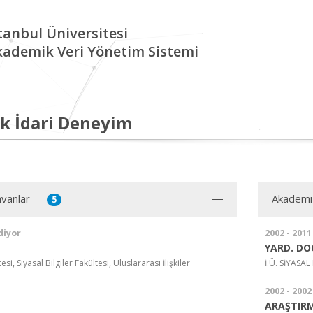
tanbul Üniversitesi
kademik Veri Yönetim Sistemi
k İdari Deneyim
vanlar
Akademi
5
diyor
2002 - 2011
YARD. DO
si, Siyasal Bilgiler Fakültesi, Uluslararası İlişkiler
İ.Ü. SİYASA
2002 - 2002
ARAŞTIRM