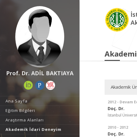
İs
A
Akademi
Prof. Dr. ADİL BAKTIAYA
Akademik Ün
Ana Sayfa
2012 - Devam E
Doç. Dr.
Eğitim Bilgileri
İstanbul Üniversite
Araştırma Alanları
2010 - 2012
Akademik İdari Deneyim
Doç. Dr.