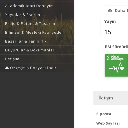
Akademik İdari Deneyim
Daha 
Yayınlar & Eserler
Yayın
Proje & Patent & Tasarım
15
Bilimsel & Mesleki Faaliyetler
Başarılar & Tanınırlık
BM Sürdürü
Duyurular & Dokümanlar
İletişim
Özgeçmiş Dosyası İndir
İletişim
E-posta
Web Sayfası