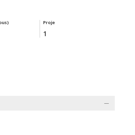
pus)
Proje
1