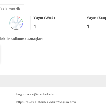
fazla metrik
Yayın (WoS)
Yayın (Sco
1
1
lebilir Kalkınma Amaçları
begum.arca@istanbul.edu.tr
https://avesis.istanbul.edu.tr/begum.arca