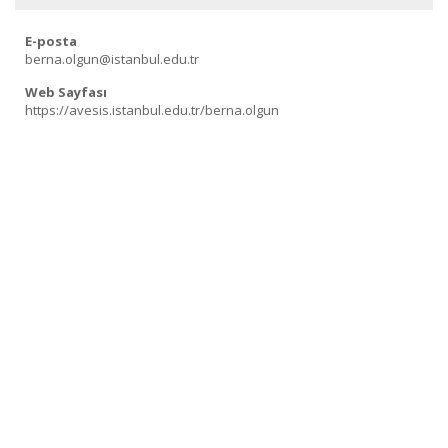
E-posta
berna.olgun@istanbul.edu.tr
Web Sayfası
https://avesis.istanbul.edu.tr/berna.olgun