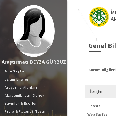
İs
A
Genel Bil
Araştırmacı BEYZA GÜRBÜZ
Kurum Bilgileri
Ana Sayfa
Eğitim Bilgileri
Araştırma Alanları
İletişim
Akademik İdari Deneyim
Yayınlar & Eserler
E-posta
Proje & Patent & Tasarım
Web Sayfası