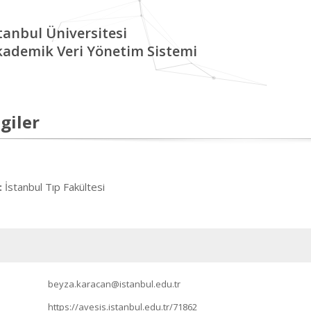
tanbul Üniversitesi
kademik Veri Yönetim Sistemi
giler
İstanbul Tıp Fakültesi
:
beyza.karacan@istanbul.edu.tr
https://avesis.istanbul.edu.tr/71862