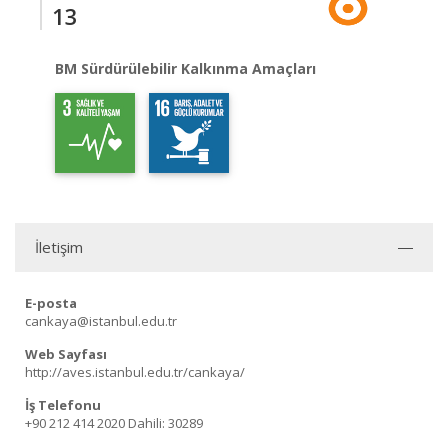
13
BM Sürdürülebilir Kalkınma Amaçları
İletişim
E-posta
cankaya@istanbul.edu.tr
Web Sayfası
http://aves.istanbul.edu.tr/cankaya/
İş Telefonu
+90 212 414 2020
Dahili: 30289