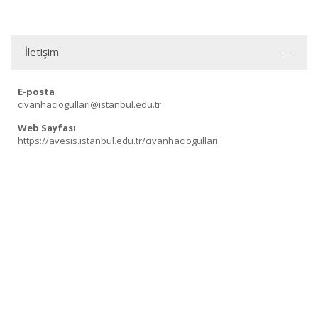
İletişim
E-posta
civanhaciogullari@istanbul.edu.tr
Web Sayfası
https://avesis.istanbul.edu.tr/civanhaciogullari