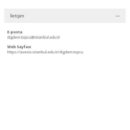
İletişim
E-posta
digdem.topcu@istanbul.edu.tr
Web Sayfası
https://avesis.istanbul.edu.tr/digdem.topcu