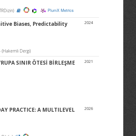
PlumX Metrics
 TRDizin)
2024
ive Biases, Predictability
4 (Hakemli Dergi)
2021
RUPA SINIR ÖTESİ BİRLEŞME
2026
Y PRACTICE: A MULTILEVEL