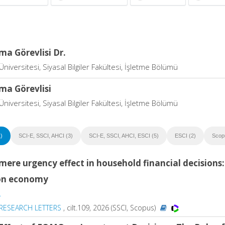
ma Görevlisi Dr.
Üniversitesi, Siyasal Bilgiler Fakültesi, İşletme Bölümü
ma Görevlisi
Üniversitesi, Siyasal Bilgiler Fakültesi, İşletme Bölümü
)
SCI-E, SSCI, AHCI (3)
SCI-E, SSCI, AHCI, ESCI (5)
ESCI (2)
Scop
mere urgency effect in household financial decisions
ion economy
.
RESEARCH LETTERS
, cilt.109, 2026 (SSCI, Scopus)