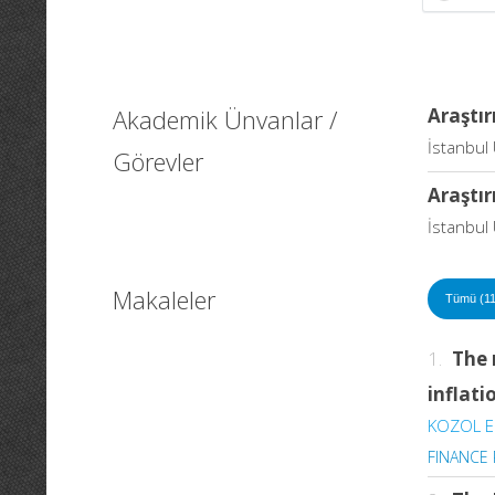
Akademik Ünvanlar /
Araştır
İstanbul 
Görevler
Araştır
İstanbul 
Makaleler
Tümü (11
1.
The 
inflat
KOZOL E
FINANCE 