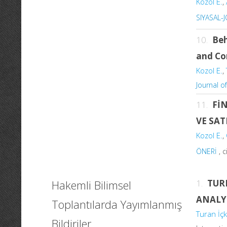
Kozol E.
,
SIYASAL-
10.
Beh
and Co
Kozol E.
,
Journal o
11.
Fİ
VE SA
Kozol E.
,
ÖNERİ
, c
Hakemli Bilimsel
1.
TUR
ANALY
Toplantılarda Yayımlanmış
Turan İçk
Bildiriler