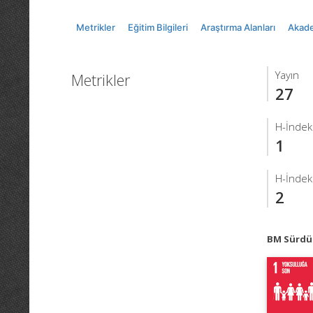
Metrikler
Eğitim Bilgileri
Araştırma Alanları
Akade
Yayın
Metrikler
27
H-İndek
1
H-İndek
2
BM Sürdür