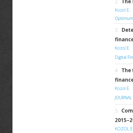
2.
The 
Kozol E.
Optimum 
3.
Dete
finance
Kozol E.
Digital F
4.
The 
finance
Kozol E.
JOURNAL 
5.
Comp
2015–2
KOZOL E