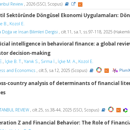
anbul Review
, 2026 (SSCI, Scopus)
til Sektöründe Döngüsel Ekonomi Uygulamaları: Döngü
e B.
,
Kozol E.
Doğa ve İnsan Bilimleri Dergisi
, cilt.11, sa.1, ss.97-118, 2025 (Hakeml
ficial intelligence in behavioral finance: a global rev
stor decision-making
E.
,
İçke B. T.
,
Yanık S.
,
Sırma İ.
,
İçke M. A.
,
Kozol E.
PlumX
ess and Economics
, cilt.5, sa.12, 2025 (Scopus)
oss-country analysis of determinants of financial lit
ies
STANBUL REVIEW
, cilt.25, ss.38-44, 2025 (SSCI, Scopus)
ration Z and Financial Behavior: The Role of Financi