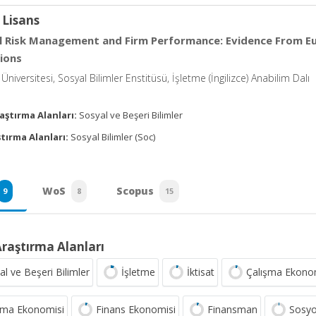
 Lisans
al Risk Management and Firm Performance: Evidence From 
tions
iversitesi, Sosyal Bilimler Enstitüsü, İşletme (İngilizce) Anabilim Dalı
aştırma Alanları:
Sosyal ve Beşeri Bilimler
tırma Alanları:
Sosyal Bilimler (Soc)
WoS
Scopus
9
8
15
Araştırma Alanları
al ve Beşeri Bilimler
İşletme
İktisat
Çalışma Ekonomis
şma Ekonomisi
Finans Ekonomisi
Finansman
Sosyo