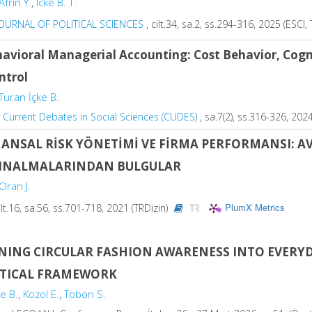
Afrin Y.
,
Icke B. T.
JOURNAL OF POLITICAL SCIENCES
, cilt.34, sa.2, ss.294-316, 2025 (ESCI,
avioral Managerial Accounting: Cost Behavior, Cognit
ntrol
Turan İçke B.
f Current Debates in Social Sciences (CUDES)
, sa.7(2), ss.316-326, 202
NANSAL RİSK YÖNETİMİ VE FİRMA PERFORMANSI: AV
TINALMALARINDAN BULGULAR
Oran J.
PlumX Metrics
ilt.16, sa.56, ss.701-718, 2021 (TRDizin)
NING CIRCULAR FASHION AWARENESS INTO EVERYDA
TICAL FRAMEWORK
e B.
,
Kozol E.
,
Tobon S.