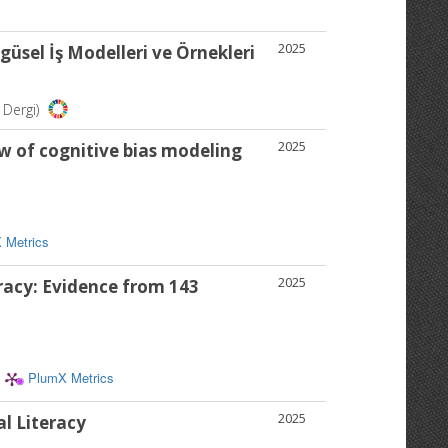
2025
sel İş Modelleri ve Örnekleri
i Dergi)
2025
iew of cognitive bias modeling
 Metrics
2025
eracy: Evidence from 143
PlumX Metrics
2025
al Literacy