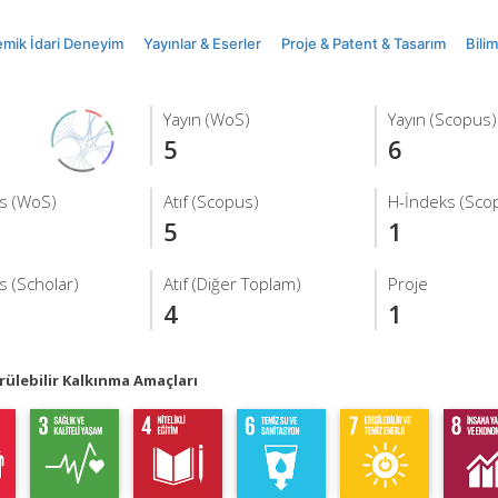
mik İdari Deneyim
Yayınlar & Eserler
Proje & Patent & Tasarım
Bili
Yayın (WoS)
Yayın (Scopus)
5
6
s (WoS)
Atıf (Scopus)
H-İndeks (Sco
5
1
s (Scholar)
Atıf (Diğer Toplam)
Proje
4
1
ülebilir Kalkınma Amaçları