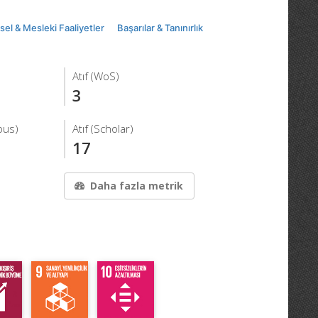
msel & Mesleki Faaliyetler
Başarılar & Tanınırlık
Atıf (WoS)
3
pus)
Atıf (Scholar)
17
Daha fazla metrik