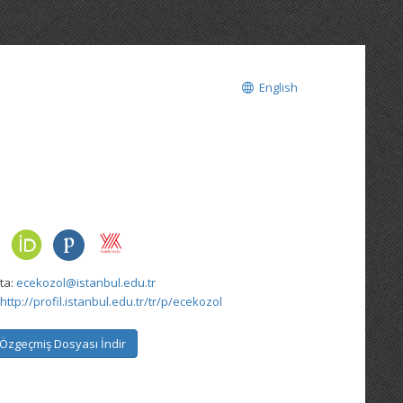
English
ta:
ecekozol@istanbul.edu.tr
http://profil.istanbul.edu.tr/tr/p/ecekozol
Özgeçmiş Dosyası İndir