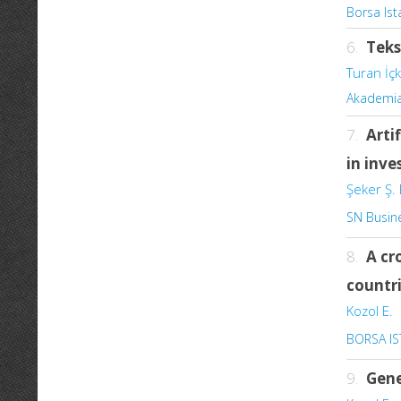
Borsa Ist
6.
Teks
Turan İçk
Akademia 
7.
Arti
in inve
Şeker Ş. 
SN Busin
8.
A cr
countr
Kozol E.
BORSA I
9.
Gene