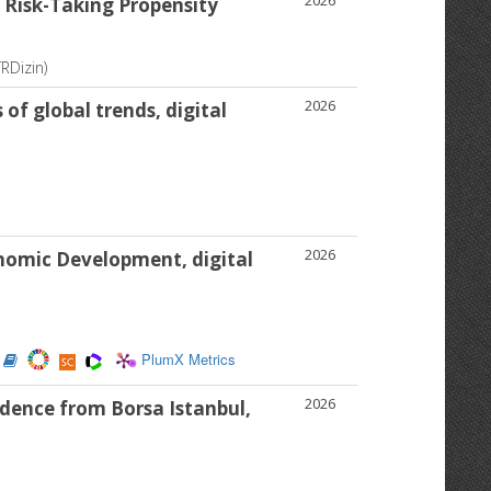
2026
 Risk-Taking Propensity
TRDizin)
2026
 of global trends, digital
2026
onomic Development, digital
PlumX Metrics
2026
idence from Borsa Istanbul,