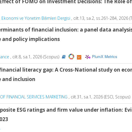
Effect of FOMO on Investment Decisions: The Role of
Ekonomi ve Yönetim Bilimleri Dergisi
, cilt.13, sa.2, ss.261-284, 2026 (
rminants of financial inclusion: a panel data analysis
 and policy implications
PlumX Metrics
inance
, cilt.8, sa.1, 2026 (Scopus)
financial literacy gap: A Cross-National study on ec
 and inclusion
OF FINANCIAL SERVICES MARKETING
, cilt.31, sa.1, 2026 (ESCI, Scopus)
osite ESG ratings and firm value under inflation: Ev
023
.