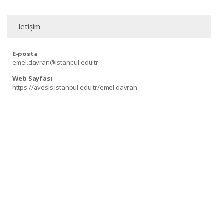
İletişim
E-posta
emel.davran@istanbul.edu.tr
Web Sayfası
https://avesis.istanbul.edu.tr/emel.davran