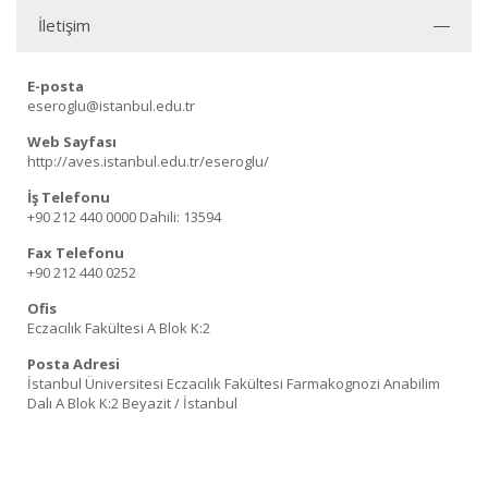
İletişim
E-posta
eseroglu@istanbul.edu.tr
Web Sayfası
http://aves.istanbul.edu.tr/eseroglu/
İş Telefonu
+90 212 440 0000
Dahili: 13594
Fax Telefonu
+90 212 440 0252
Ofis
Eczacılık Fakültesi A Blok K:2
Posta Adresi
İstanbul Üniversitesi Eczacılık Fakültesi Farmakognozi Anabilim
Dalı A Blok K:2 Beyazit / İstanbul