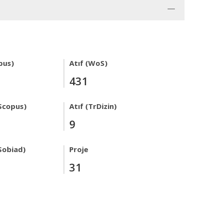
pus)
Atıf (WoS)
431
Scopus)
Atıf (TrDizin)
9
Sobiad)
Proje
31