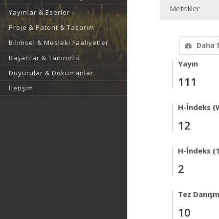
Metrikler
Yayınlar & Eserler
Proje & Patent & Tasarım
Bilimsel & Mesleki Faaliyetler
Daha 
Başarılar & Tanınırlık
Yayın
Duyurular & Dokümanlar
111
İletişim
H-İndeks (
12
H-İndeks (T
2
Tez Danışm
10