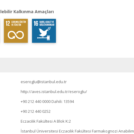
lebilir Kalkınma Amaçları
eseroglu@istanbul.edu.tr
http://aves.istanbul.edu.tr/eseroglu/
+90 212 440 0000
Dahili: 13594
+90 212 440 0252
Eczacılık Fakültesi A Blok K:2
İstanbul Üniversitesi Eczacılık Fakültesi Farmakognozi Anabilim 