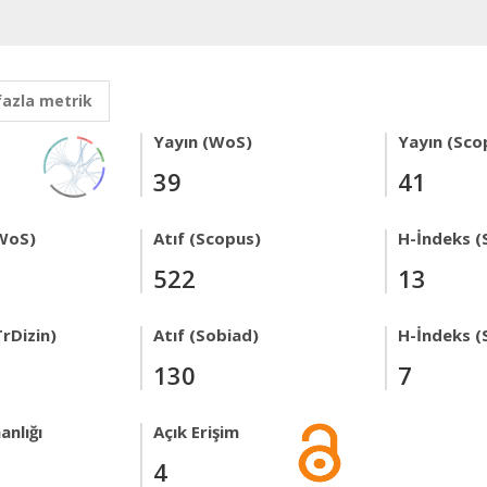
fazla metrik
Yayın (WoS)
Yayın (Sco
39
41
WoS)
Atıf (Scopus)
H-İndeks (
522
13
rDizin)
Atıf (Sobiad)
H-İndeks (
130
7
anlığı
Açık Erişim
4