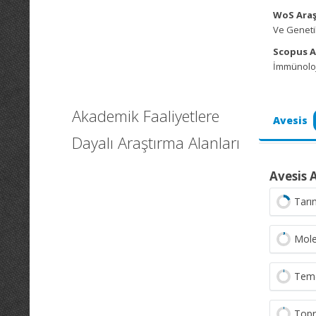
WoS Araş
Ve Genetik,
Scopus A
İmmünoloji
Akademik Faaliyetlere
Avesis
Dayalı Araştırma Alanları
Avesis 
Tarı
Mole
Teme
Topr