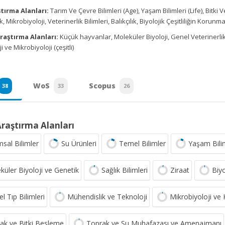
tırma Alanları:
Tarım Ve Çevre Bilimleri (Age), Yaşam Bilimleri (Life), Bitki 
 Mikrobiyoloji, Veterinerlik Bilimleri, Balıkçılık, Biyolojik Çeşitliliğin Korunmas
raştırma Alanları:
Küçük hayvanlar, Moleküler Biyoloji, Genel Veterinerlik, 
 ve Mikrobiyoloji (çeşitli)
WoS
Scopus
38
33
26
Araştırma Alanları
msal Bilimler
Su Ürünleri
Temel Bilimler
Yaşam Bilim
küler Biyoloji ve Genetik
Sağlık Bilimleri
Ziraat
Biy
l Tıp Bilimleri
Mühendislik ve Teknoloji
Mikrobiyoloji ve K
ak ve Bitki Besleme
Toprak ve Su Muhafazası ve Amenajmanı