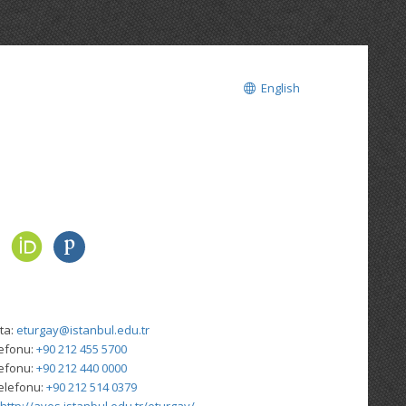
English
ta:
eturgay@istanbul.edu.tr
lefonu:
+90 212 455 5700
lefonu:
+90 212 440 0000
elefonu:
+90 212 514 0379