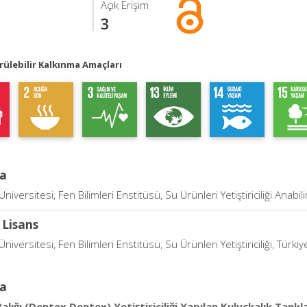
Açık Erişim
3
ülebilir Kalkınma Amaçları
a
Üniversitesi, Fen Bilimleri Enstitüsü, Su Ürünleri Yetiştiriciliği Anabil
 Lisans
Üniversitesi, Fen Bilimleri Enstitüsü, Su Ürünleri Yetiştiriciliği, Türkiy
a
Balığı (Dentex Dentex) Yetiştiriciliği Yapılan Kuluçkalık Tan