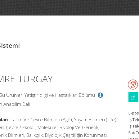
Sistemi
EMRE TURGAY
 Su Ürünleri Yetiştiriciliği ve Hastalıkları Bölümü
rı Anabilim Dalı
E-pos
ları:
Tarım Ve Çevre Bilimleri (Age), Yaşam Bilimleri (Life),
İş Te
İş Te
ri, Çevre / Ekoloji, Moleküler Biyoloji Ve Genetik,
Fax T
lik Bilimleri, Balıkçılık, Biyolojik Çeşitliliğin Korunması,