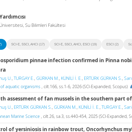
Yardımcısı
Üniversitesi, Su Bilimleri Fakültesi
7)
SCI-E, SSCI, AHCI (17)
SCI-E, SSCI, AHCI, ESCI (19)
ESCI (2)
Sc
osporidium pinnae infection confirmed in Pinna nobil
ra
muş U.
,
TURGAY E.
,
GÜRKAN M.
,
KÜNİLİ İ. E.
,
ERTÜRK GÜRKAN S.
,
Sarı
 of aquatic organisms
, cilt.166, ss.1-6, 2026 (SCI-Expanded, Scopus)
th assessment of fan mussels in the southern part o
muş U.
,
ERTÜRK GÜRKAN S.
,
GÜRKAN M.
,
KÜNİLİ İ. E.
,
TURGAY E.
,
Sari
anean Marine Science
, cilt.26, sa.3, ss.440-454, 2025 (SCI-Expanded, 
rol of yersiniosis in rainbow trout, Oncorhynchus my