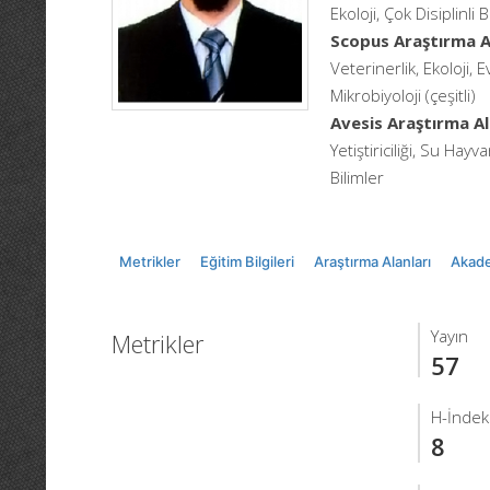
Ekoloji, Çok Disiplinli 
Scopus Araştırma Al
Veterinerlik, Ekoloji, 
Mikrobiyoloji (çeşitli)
Avesis Araştırma Al
Yetiştiriciliği, Su Hayv
Bilimler
Metrikler
Eğitim Bilgileri
Araştırma Alanları
Akade
Yayın
Metrikler
57
H-İndek
8