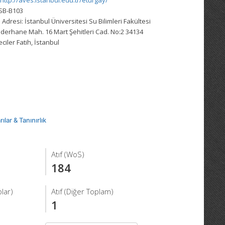
http://aves.istanbul.edu.tr/eturgay/
SB-B103
 Adresi:
İstanbul Üniversitesi Su Bilimleri Fakültesi
derhane Mah. 16 Mart Şehitleri Cad. No:2 34134
ciler Fatih, İstanbul
ılar & Tanınırlık
Atıf (WoS)
184
lar)
Atıf (Diğer Toplam)
1