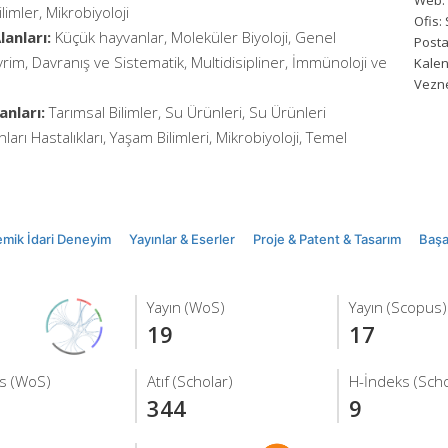
Web:
Bilimler, Mikrobiyoloji
Ofis:
anları:
Küçük hayvanlar, Moleküler Biyoloji, Genel
Posta
Evrim, Davranış ve Sistematik, Multidisipliner, İmmünoloji ve
Kalen
Vezne
anları:
Tarımsal Bilimler, Su Ürünleri, Su Ürünleri
anları Hastalıkları, Yaşam Bilimleri, Mikrobiyoloji, Temel
mik İdari Deneyim
Yayınlar & Eserler
Proje & Patent & Tasarım
Başar
Yayın (WoS)
Yayın (Scopus)
19
17
s (WoS)
Atıf (Scholar)
H-İndeks (Scho
344
9