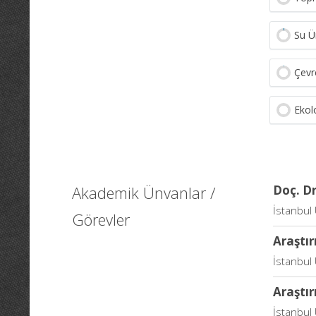
Su Ür
Çevr
Ekol
Akademik Ünvanlar /
Doç. Dr
İstanbul 
Görevler
Araştır
İstanbul 
Araştır
İstanbul 