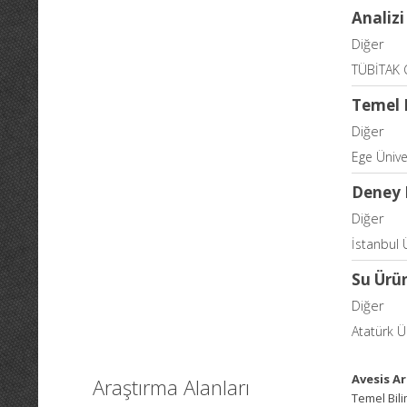
Analizi
Diğer
TÜBİTAK G
Temel 
Diğer
Ege Üniver
Deney 
Diğer
İstanbul 
Su Ürün
Diğer
Atatürk Ün
Avesis Ar
Araştırma Alanları
Temel Bili