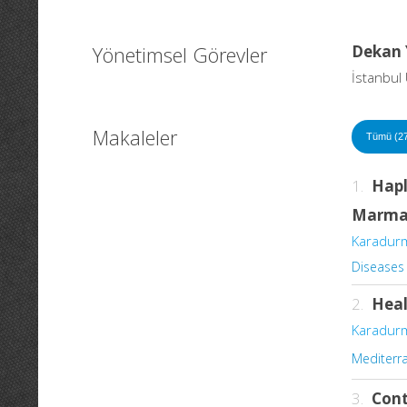
Yönetimsel Görevler
Dekan 
İstanbul 
Makaleler
Tümü (2
1.
Hapl
Marma
Karadur
Diseases
2.
Heal
Karadur
Mediterr
3.
Cont