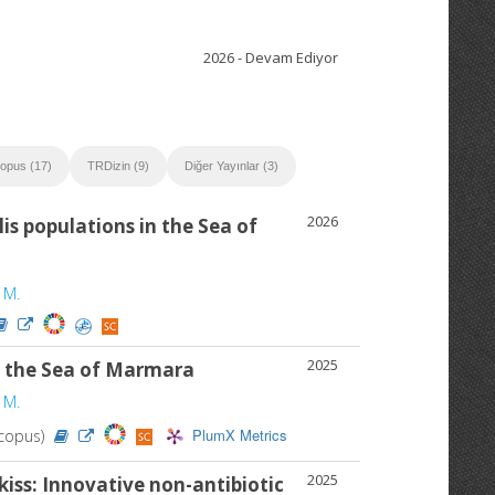
2026 - Devam Ediyor
opus (17)
TRDizin (9)
Diğer Yayınlar (3)
2026
is populations in the Sea of
 M.
2025
f the Sea of Marmara
 M.
PlumX Metrics
Scopus)
2025
kiss: Innovative non-antibiotic