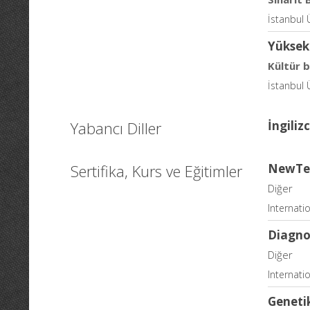
İstanbul Ü
Yüksek
Kültür b
İstanbul Ü
Yabancı Diller
İngiliz
Sertifika, Kurs ve Eğitimler
NewTec
Diğer
Internati
Diagnos
Diğer
Internati
Geneti