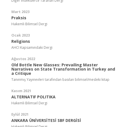
Diğer İndekslerce Taranan Dergi
Mart 2023
Praksis
Hakemli Bilimsel Dergi
Ocak 2023
Religions
AHCI Kapsamındaki Dergi
Ağustos 2022
Old Bottle New Glasses: Prevailing Master
Narratives on State Transformation in Turkey and
a Critique
Tanınmış Yayınevleri tarafından basılan bilimsel/mesleki kitap
Kasım 2021
ALTERNATIF POLITIKA
Hakemli Bilimsel Dergi
Eylül 2021
ANKARA ÜNİVERSİTESİ SBF DERGİSİ
Hakemli Bilimsel Dergi