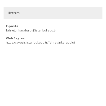
İletişim
E-posta
fahrettinkarabulut@istanbul.edu.tr
Web Sayfası
https://avesis.istanbul.edu.tr/fahrettinkarabulut