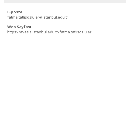
E-posta
fatma.tatlisozluler@istanbul.edu.tr
Web Sayfası
https://avesis.istanbul.edu.tr/fatma.tatlisozluler