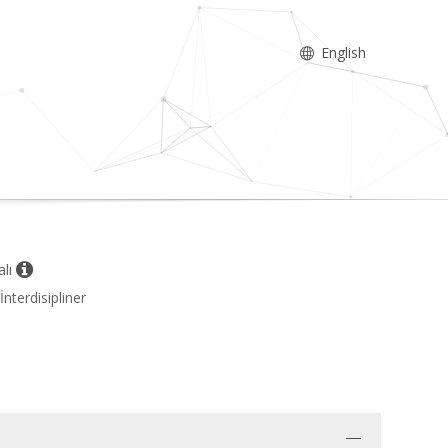
English
alı
İnterdisipliner