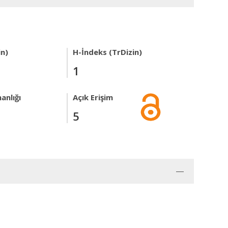
in)
H-İndeks (TrDizin)
1
anlığı
Açık Erişim
5