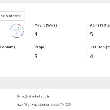
fazla metrik
Yayın (WoS)
Atıf (TrDiz
1
5
 Toplam)
Proje
Tez Danışm
3
4
fikret@istanbul.edu.tr
http://ilahiyat.istanbul.edu.tr/?p=6384