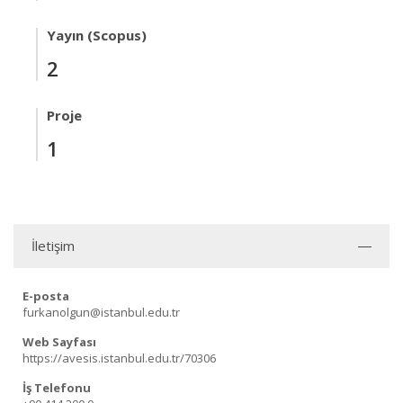
Yayın (Scopus)
2
Proje
1
İletişim
E-posta
furkanolgun@istanbul.edu.tr
Web Sayfası
https://avesis.istanbul.edu.tr/70306
İş Telefonu