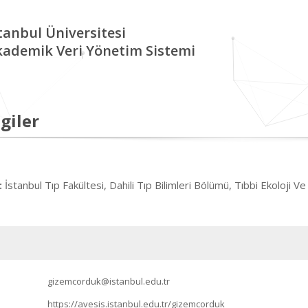
tanbul Üniversitesi
kademik Veri Yönetim Sistemi
giler
İstanbul Tıp Fakültesi, Dahili Tıp Bilimleri Bölümü, Tıbbi Ekoloji Ve
:
gizemcorduk@istanbul.edu.tr
https://avesis.istanbul.edu.tr/gizemcorduk