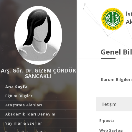
İs
A
Genel Bil
Arş. Gör. Dr. GİZEM ÇÖRDÜK
SANCAKLI
Kurum Bilgileri
Ana Sayfa
Eğitim Bilgileri
İletişim
Araştırma Alanları
Akademik İdari Deneyim
E-posta
Yayınlar & Eserler
Web Sayfası