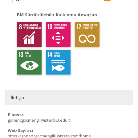
BM Sürdürülebilir Kalkınma Amaçları
İletişim
E-posta
gonencgocmengil@istanbul.edu.tr
Web Sayfası
https://gonencgocmengil0.wixsite.com/home