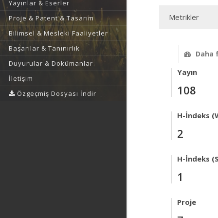
Yayınlar & Eserler
Metrikler
Proje & Patent & Tasarım
Bilimsel & Mesleki Faaliyetler
Başarılar & Tanınırlık
Daha 
Duyurular & Dokümanlar
Yayın
İletişim
108
Özgeçmiş Dosyası İndir
H-İndeks (
2
H-İndeks (
1
Proje