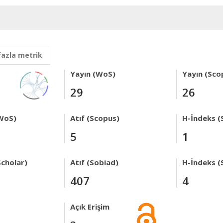
fazla metrik
Yayın (WoS)
Yayın (Sco
29
26
WoS)
Atıf (Scopus)
H-İndeks (
5
1
Scholar)
Atıf (Sobiad)
H-İndeks (
407
4
Açık Erişim