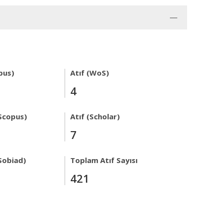
pus)
Atıf (WoS)
4
Scopus)
Atıf (Scholar)
7
Sobiad)
Toplam Atıf Sayısı
421