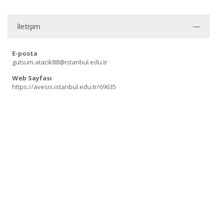
İletişim
E-posta
gulsum.atacik88@istanbul.edu.tr
Web Sayfası
https://avesis.istanbul.edu.tr/69635