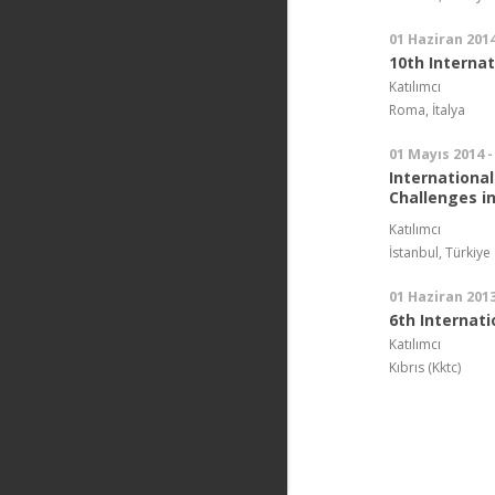
01 Haziran 2014
10th Interna
Katılımcı
Roma, İtalya
01 Mayıs 2014 -
International
Challenges i
Katılımcı
İstanbul, Türkiye
01 Haziran 2013
6th Internat
Katılımcı
Kıbrıs (Kktc)