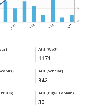
50
0
2020
2022
2024
2026
ı
pus)
Atıf (WoS)
1171
Scopus)
Atıf (Scholar)
342
TrDizin)
Atıf (Diğer Toplam)
30