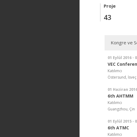
Proje
43
Kongre ve Se
01 Eylül 2016 - 
VEC Conferen
Katılımcı
Östersund, İsveç
01 Haziran 2016
6th AHTMM
Katılımcı
Guangzhou, Çin
01 Eylül 2015 - 
6th ATMC
Katılımcı