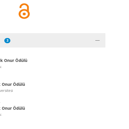
3
ük Onur Ödülü
v.
k Onur Ödülü
versitesi
k Onur Ödülü
v.