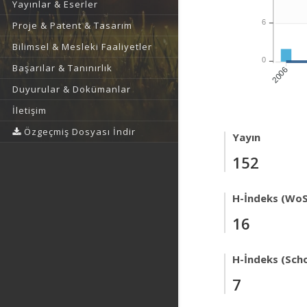
Yayınlar & Eserler
6
Proje & Patent & Tasarım
Bilimsel & Mesleki Faaliyetler
0
Başarılar & Tanınırlık
2006
Duyurular & Dokümanlar
İletişim
Özgeçmiş Dosyası İndir
Yayın
152
H-İndeks (WoS
16
H-İndeks (Scho
7