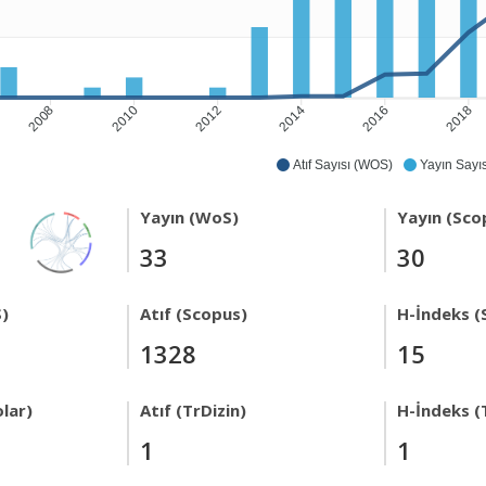
2008
2010
2012
2014
2016
2018
Atıf Sayısı (WOS)
Yayın Sayıs
Yayın (WoS)
Yayın (Sco
33
30
)
Atıf (Scopus)
H-İndeks (
1328
15
lar)
Atıf (TrDizin)
H-İndeks (
1
1