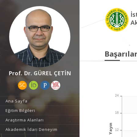
İs
A
Başarılar
Prof. Dr. GÜREL ÇETİN
24
Ana Sayfa
Eğitim Bilgileri
18
Araştırma Alanları
Yayın
Akademik İdari Deneyim
12