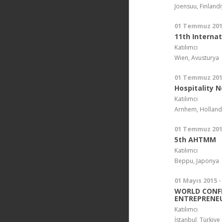
Joensuu, Finland
01 Temmuz 201
11th Interna
Katılımcı
Wien, Avusturya
01 Temmuz 201
Hospitality 
Katılımcı
Arnhem, Hollan
01 Temmuz 201
5th AHTMM
Katılımcı
Beppu, Japonya
01 Mayıs 2015 -
WORLD CONF
ENTREPRENE
Katılımcı
İstanbul, Türkiye