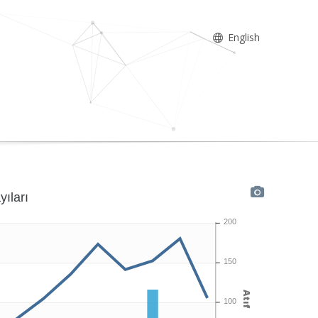
English
yıları
200
150
Atıf
100