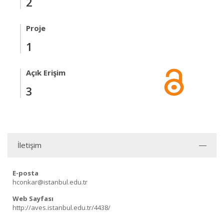
2
Proje
1
Açık Erişim
3
İletişim
E-posta
hconkar@istanbul.edu.tr
Web Sayfası
http://aves.istanbul.edu.tr/4438/