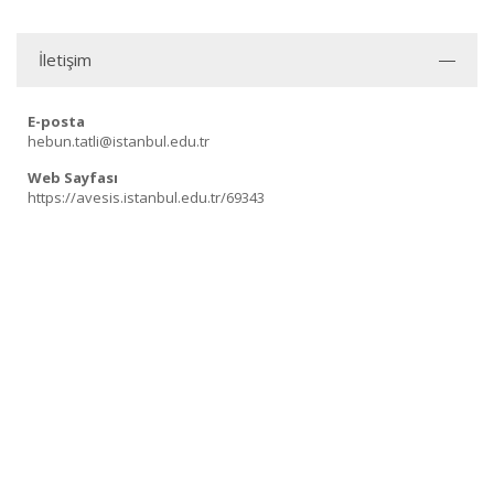
İletişim
E-posta
hebun.tatli@istanbul.edu.tr
Web Sayfası
https://avesis.istanbul.edu.tr/69343