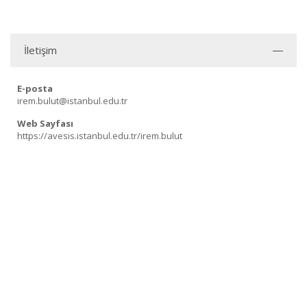
İletişim
E-posta
irem.bulut@istanbul.edu.tr
Web Sayfası
https://avesis.istanbul.edu.tr/irem.bulut