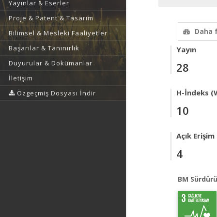
Yayınlar & Eserler
Proje & Patent & Tasarım
Daha 
Bilimsel & Mesleki Faaliyetler
Başarılar & Tanınırlık
Yayın
Duyurular & Dokümanlar
28
İletişim
H-İndeks (
Özgeçmiş Dosyası İndir
10
Açık Erişim
4
BM Sürdürü