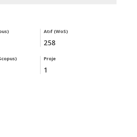
pus)
Atıf (WoS)
258
Scopus)
Proje
1