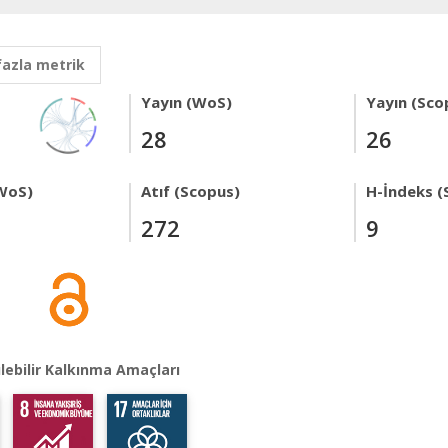
fazla metrik
Yayın (WoS)
Yayın (Sco
28
26
WoS)
Atıf (Scopus)
H-İndeks (
272
9
lebilir Kalkınma Amaçları