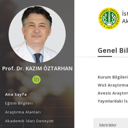
İs
A
Genel Bil
Prof. Dr. KAZIM ÖZTARHAN
Kurum Bilgileri
WoS Araştırma 
Avesis Araştır
Ana Sayfa
Yayınlardaki İs
Eğitim Bilgileri
Araştırma Alanları
Akademik İdari Deneyim
Metrikler