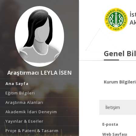
İs
A
Genel Bil
Araştırmacı LEYLA İSEN
Kurum Bilgileri
Ana Sayfa
Eğitim Bilgileri
Araştırma Alanları
İletişim
Akademik İdari Deneyim
Yayınlar & Eserler
E-posta
Proje & Patent & Tasarım
Web Sayfası