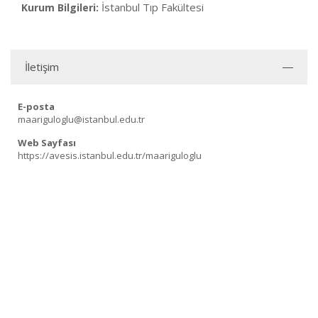
İstanbul Tıp Fakültesi
Kurum Bilgileri:
İletişim
E-posta
maariguloglu@istanbul.edu.tr
Web Sayfası
https://avesis.istanbul.edu.tr/maariguloglu