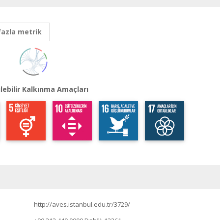
fazla metrik
lebilir Kalkınma Amaçları
http://aves.istanbul.edu.tr/3729/