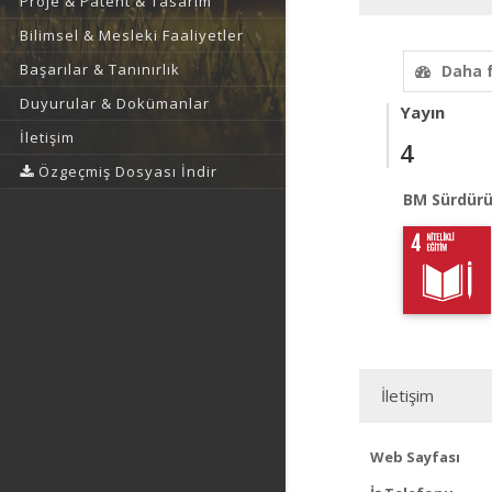
Proje & Patent & Tasarım
Bilimsel & Mesleki Faaliyetler
Başarılar & Tanınırlık
Daha 
Duyurular & Dokümanlar
Yayın
İletişim
4
Özgeçmiş Dosyası İndir
BM Sürdürü
İletişim
Web Sayfası