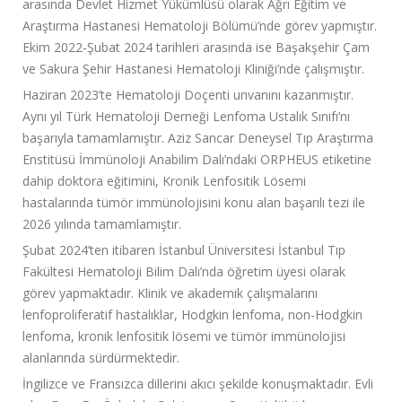
arasında Devlet Hizmet Yükümlüsü olarak Ağrı Eğitim ve
Araştırma Hastanesi Hematoloji Bölümü’nde görev yapmıştır.
Ekim 2022-Şubat 2024 tarihleri arasında ise Başakşehir Çam
ve Sakura Şehir Hastanesi Hematoloji Kliniği’nde çalışmıştır.
Haziran 2023’te Hematoloji Doçenti unvanını kazanmıştır.
Aynı yıl Türk Hematoloji Derneği Lenfoma Ustalık Sınıfı’nı
başarıyla tamamlamıştır. Aziz Sancar Deneysel Tıp Araştırma
Enstitüsü İmmünoloji Anabilim Dalı’ndaki ORPHEUS etiketine
dahip doktora eğitimini, Kronik Lenfositik Lösemi
hastalarında tümör immünolojisini konu alan başarılı tezi ile
2026 yılında tamamlamıştır.
Şubat 2024’ten itibaren İstanbul Üniversitesi İstanbul Tıp
Fakültesi Hematoloji Bilim Dalı’nda öğretim üyesi olarak
görev yapmaktadır. Klinik ve akademik çalışmalarını
lenfoproliferatif hastalıklar, Hodgkin lenfoma, non-Hodgkin
lenfoma, kronik lenfositik lösemi ve tümör immünolojisi
alanlarında sürdürmektedir.
İngilizce ve Fransızca dillerini akıcı şekilde konuşmaktadır. Evli