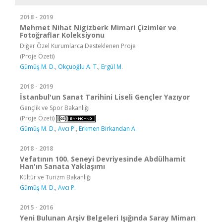
2018 - 2019
Mehmet Nihat Nigizberk Mimari Çizimler ve
Fotoğraflar Koleksiyonu
Diğer Özel Kurumlarca Desteklenen Proje
(Proje Özeti)
Gümüş M. D.
,
Okçuoğlu A. T.
,
Ergül M.
2018 - 2019
İstanbul'un Sanat Tarihini Liseli Gençler Yazıyor
Gençlik ve Spor Bakanlığı
(Proje Özeti)
Gümüş M. D.
,
Avcı P.
,
Erkmen Birkandan A.
2018 - 2018
Vefatının 100. Seneyi Devriyesinde Abdülhamit
Han'ın Sanata Yaklaşımı
Kültür ve Turizm Bakanlığı
Gümüş M. D.
,
Avcı P.
2015 - 2016
Yeni Bulunan Arşiv Belgeleri Işığında Saray Mimarı