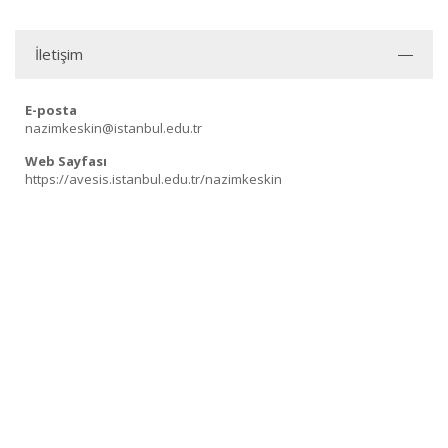
İletişim
E-posta
nazimkeskin@istanbul.edu.tr
Web Sayfası
https://avesis.istanbul.edu.tr/nazimkeskin