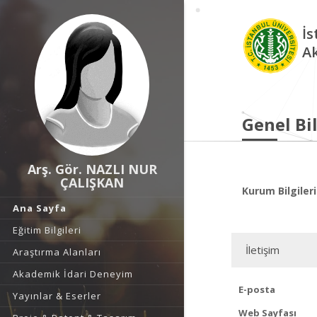
İs
A
Genel Bil
Arş. Gör. NAZLI NUR
ÇALIŞKAN
Kurum Bilgileri
Ana Sayfa
Eğitim Bilgileri
İletişim
Araştırma Alanları
Akademik İdari Deneyim
E-posta
Yayınlar & Eserler
Web Sayfası