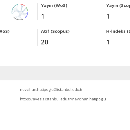
Yayın (WoS)
Yayın (Sco
1
1
WoS)
Atıf (Scopus)
H-İndeks (
20
1
nevcihan.hatipoglu@istanbul.edu.tr
https://avesis.istanbul.edu.tr/nevcihan.hatipoglu