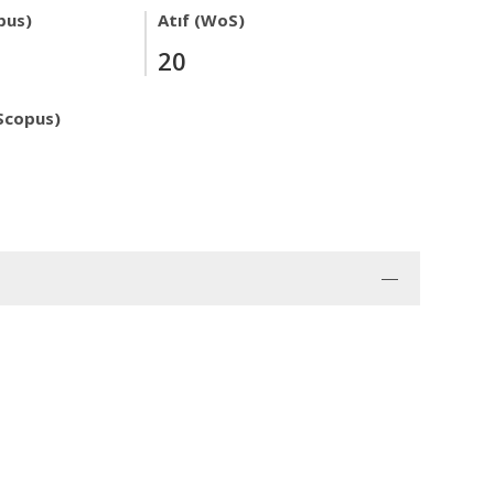
pus)
Atıf (WoS)
20
Scopus)