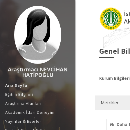
İs
A
Genel Bil
Araştırmacı NEVCİHAN
HATİPOĞLU
Kurum Bilgileri
Ana Sayfa
Eğitim Bilgileri
Metrikler
Araştırma Alanları
Akademik İdari Deneyim
Yayınlar & Eserler
Daha 