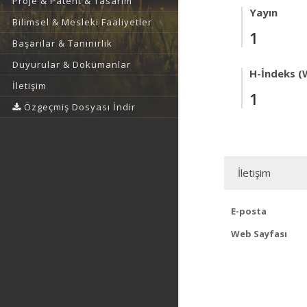
Proje & Patent & Tasarım
Yayın
Bilimsel & Mesleki Faaliyetler
1
Başarılar & Tanınırlık
Duyurular & Dokümanlar
H-İndeks (
İletişim
1
Özgeçmiş Dosyası İndir
İletişim
E-posta
Web Sayfası