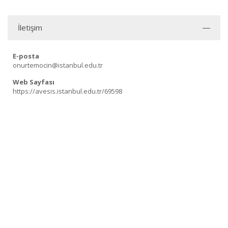
İletişim
E-posta
onurtemocin@istanbul.edu.tr
Web Sayfası
https://avesis.istanbul.edu.tr/69598