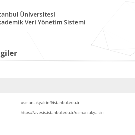
tanbul Üniversitesi
kademik Veri Yönetim Sistemi
giler
osman.akyalcin@istanbul.edu.tr
https://avesis.istanbul.edu.tr/osman.akyalcin