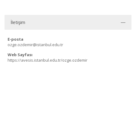
İletişim
E-posta
ozge.ozdemir@istanbul.edu.tr
Web Sayfası
https://avesis.istanbul.edu.tr/ozge.ozdemir