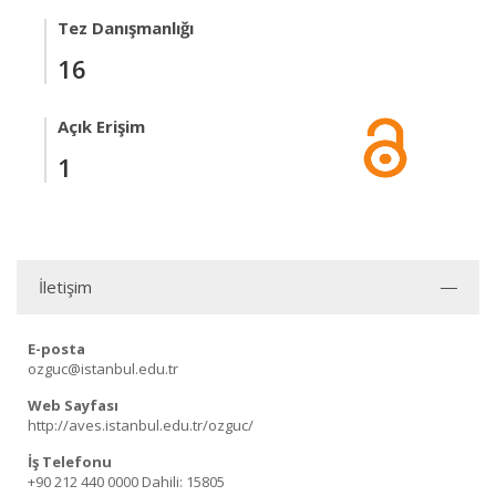
Tez Danışmanlığı
16
Açık Erişim
1
İletişim
E-posta
ozguc@istanbul.edu.tr
Web Sayfası
http://aves.istanbul.edu.tr/ozguc/
İş Telefonu
+90 212 440 0000
Dahili: 15805