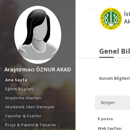
İs
A
Genel Bil
Araştırmacı ÖZNUR AKAD
Kurum Bilgileri
Ana Sayfa
Eğitim Bilgileri
Araştırma Alanları
İletişim
Akademik İdari Deneyim
Yayınlar & Eserler
E-posta
Proje & Patent & Tasarım
Web Sayfası