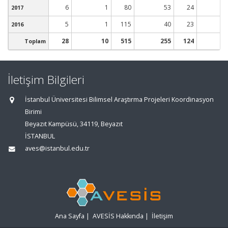
6
1
80
53
24
2017
5
1
115
40
23
2016
28
10
515
255
124
Toplam
İletişim Bilgileri
İstanbul Üniversitesi Bilimsel Araştırma Projeleri Koordinasyon
Birimi
Beyazıt Kampüsü, 34119, Beyazıt
İSTANBUL
aves@istanbul.edu.tr
Ana Sayfa
|
AVESİS Hakkında
|
İletişim