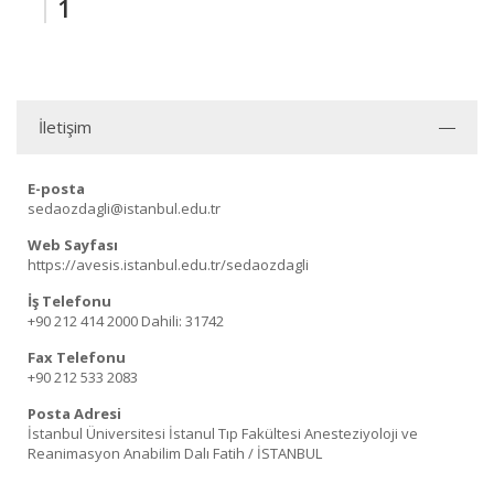
1
İletişim
E-posta
sedaozdagli@istanbul.edu.tr
Web Sayfası
https://avesis.istanbul.edu.tr/sedaozdagli
İş Telefonu
+90 212 414 2000
Dahili: 31742
Fax Telefonu
+90 212 533 2083
Posta Adresi
İstanbul Üniversitesi İstanul Tıp Fakültesi Anesteziyoloji ve
Reanimasyon Anabilim Dalı Fatih / İSTANBUL