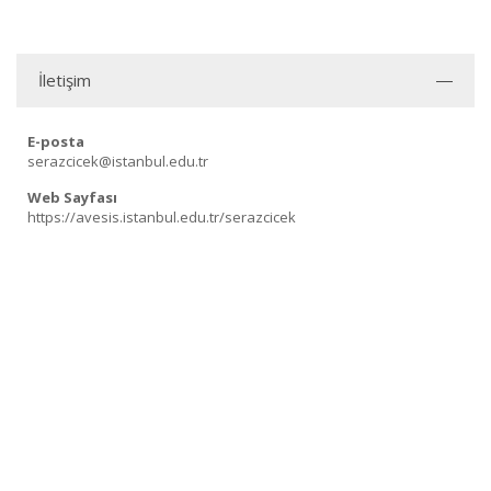
İletişim
E-posta
serazcicek@istanbul.edu.tr
Web Sayfası
https://avesis.istanbul.edu.tr/serazcicek