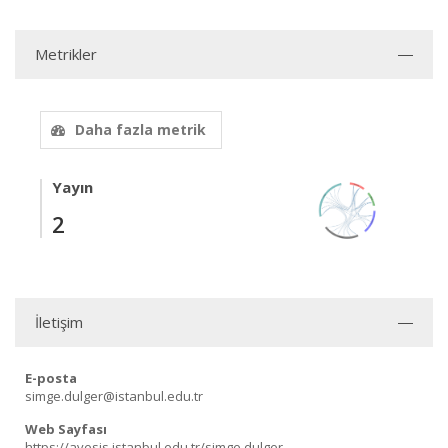
Metrikler
Daha fazla metrik
Yayın
2
İletişim
E-posta
simge.dulger@istanbul.edu.tr
Web Sayfası
https://avesis.istanbul.edu.tr/simge.dulger