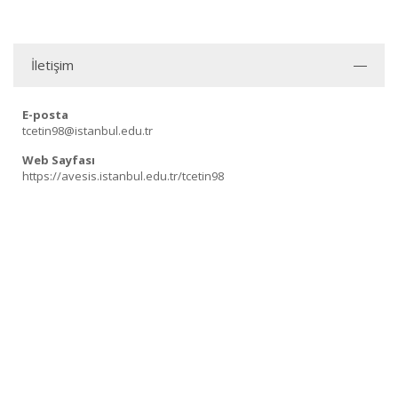
İletişim
E-posta
tcetin98@istanbul.edu.tr
Web Sayfası
https://avesis.istanbul.edu.tr/tcetin98