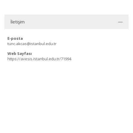
İletişim
E-posta
tunc.akcas@istanbul.edu.tr
Web Sayfası
https://avesis.istanbul.edu.tr/71994