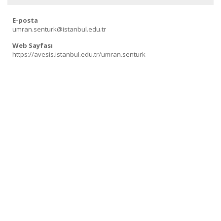
E-posta
umran.senturk@istanbul.edu.tr
Web Sayfası
https://avesis.istanbul.edu.tr/umran.senturk